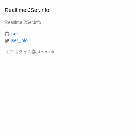
Realtime JSer.info
Realtime JSer.info
jser
jser_info
リアルタイム版 JSer.info