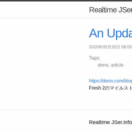
Realtime JSer
An Upda
2025年05月20日 08:05
Tags:
deno
article
https://deno.com/blo
Fresh 2のマイル
Realtime JSer.info