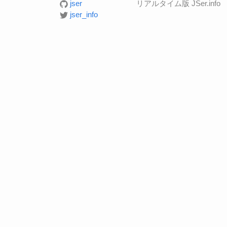
jser
リアルタイム版 JSer.info
jser_info