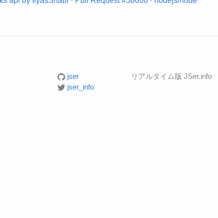
ks api by IlyasShabi · Pull Request #58666 · nodejs/node
jser
リアルタイム版 JSer.info
jser_info