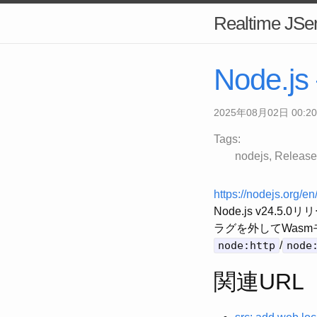
Realtime JSer
Node.js
2025年08月02日 00:20
Tags:
nodejs
Release
https://nodejs.org/en
Node.js v24.5.
ラグを外してWas
node:http
/
node
関連URL