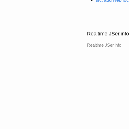
src: add web loc
Realtime JSer.info
Realtime JSer.info