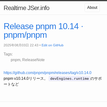
Realtime JSer.info
About
Release pnpm 10.14 ·
pnpm/pnpm
2025年08月03日 22:43 •
Edit on GitHub
Tags:
pnpm
ReleaseNote
https://github.com/pnpm/pnpm/releases/tag/v10.14.0
pnpm v10.14.0リリース。
devEngines.runtime
のサポ
ートなど