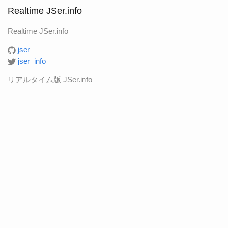
Realtime JSer.info
Realtime JSer.info
jser
jser_info
リアルタイム版 JSer.info