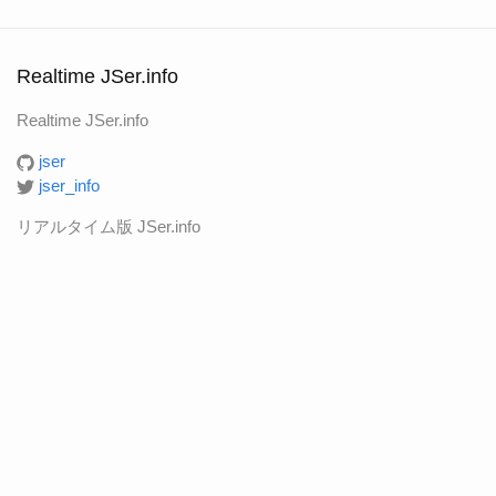
Realtime JSer.info
Realtime JSer.info
jser
jser_info
リアルタイム版 JSer.info