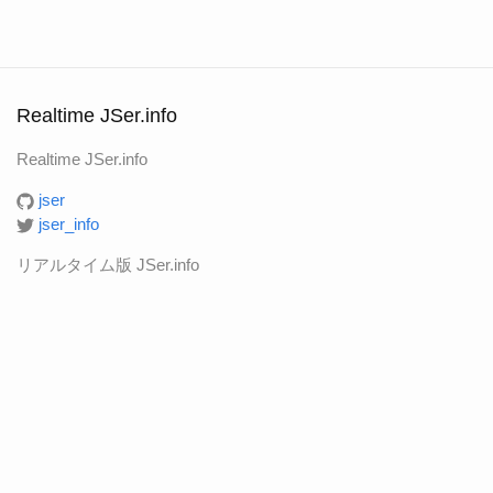
Realtime JSer.info
Realtime JSer.info
jser
jser_info
リアルタイム版 JSer.info