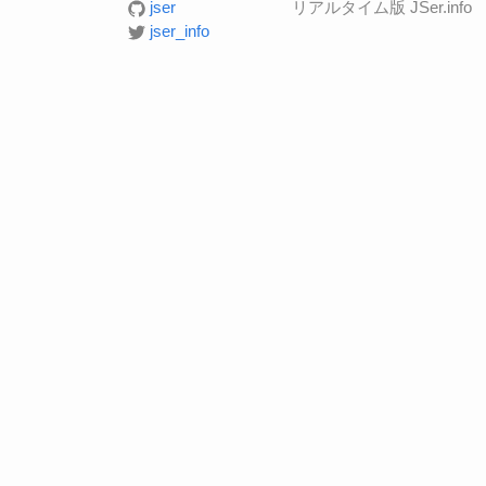
jser
リアルタイム版 JSer.info
jser_info