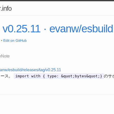
.info
 v0.25.11 · evanw/esbuild
 •
Edit on GitHub
eNote
vanw/esbuild/releases/tag/v0.25.11
1リリース。
import with { type: &quot;bytes&quot;}
のサ