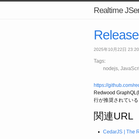
Realtime JSer
Release
2025年10月22日 23:20
Tags:
nodejs
JavaScri
https://github.com/r
Redwood Graph
行が推奨されている
関連URL
CedarJS | The 