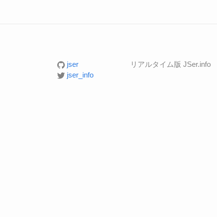
jser
リアルタイム版 JSer.info
jser_info