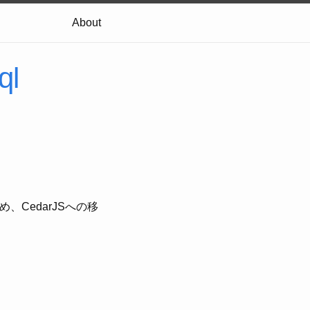
About
ql
たため、CedarJSへの移