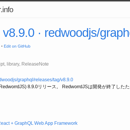
.info
 v8.9.0 · redwoodjs/graph
 •
Edit on GitHub
pt
library
ReleaseNote
edwoodjs/graphql/releases/tag/v8.9.0
QL(RedworrdJS) 8.9.0リリース。 RedworrdJSは開発が終了し
React + GraphQL Web App Framework