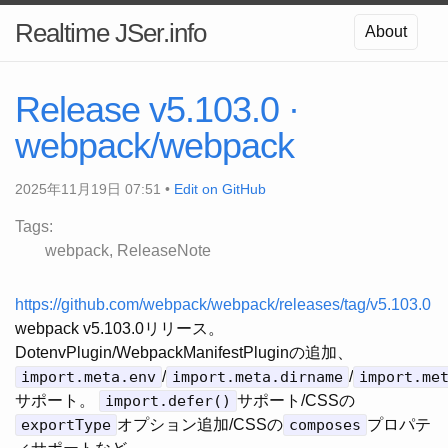
Realtime JSer.info
About
Release v5.103.0 ·
webpack/webpack
2025年11月19日 07:51 •
Edit on GitHub
Tags:
webpack
ReleaseNote
https://github.com/webpack/webpack/releases/tag/v5.103.0
webpack v5.103.0リリース。
DotenvPlugin/WebpackManifestPluginの追加、
import.meta.env
/
import.meta.dirname
/
import.me
サポート。
import.defer()
サポート/CSSの
exportType
オプション追加/CSSの
composes
プロパテ