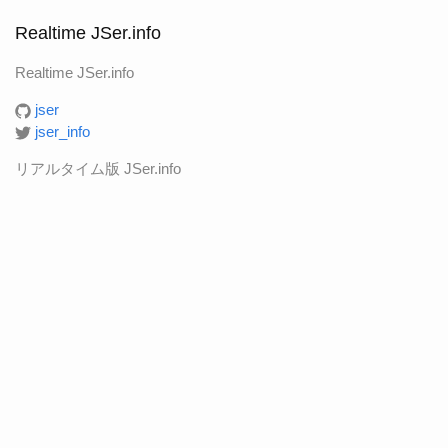
Realtime JSer.info
Realtime JSer.info
jser
jser_info
リアルタイム版 JSer.info