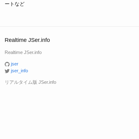
ートなど
Realtime JSer.info
Realtime JSer.info
jser
jser_info
リアルタイム版 JSer.info