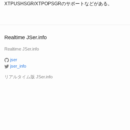
XTPUSHSGR/XTPOPSGRのサポートなどがある。
Realtime JSer.info
Realtime JSer.info
jser
jser_info
リアルタイム版 JSer.info