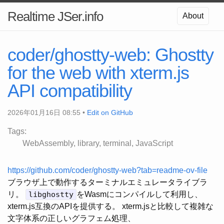
Realtime JSer.info
About
coder/ghostty-web: Ghostty
for the web with xterm.js
API compatibility
2026年01月16日 08:55 •
Edit on GitHub
Tags:
WebAssembly
library
terminal
JavaScript
https://github.com/coder/ghostty-web?tab=readme-ov-file
ブラウザ上で動作するターミナルエミュレータライブラ
リ。
libghostty
をWasmにコンパイルして利用し、
xterm.js互換のAPIを提供する。 xterm.jsと比較して複雑な
文字体系の正しいグラフェム処理、