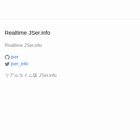
Realtime JSer.info
Realtime JSer.info
jser
jser_info
リアルタイム版 JSer.info