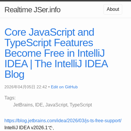
Realtime JSer.info
About
Core JavaScript and
TypeScript Features
Become Free in IntelliJ
IDEA | The IntelliJ IDEA
Blog
2026年04月05日 22:42 •
Edit on GitHub
Tags:
JetBrains
IDE
JavaScript
TypeScript
https://blog.jetbrains.com/idea/2026/03/js-ts-free-support/
IntelliJ IDEA v2026.1で、