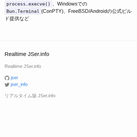
process.execve()
、Windowsでの
Bun.Terminal
(ConPTY)、FreeBSD/Androidの公式ビル
ド提供など
Realtime JSer.info
Realtime JSer.info
jser
jser_info
リアルタイム版 JSer.info