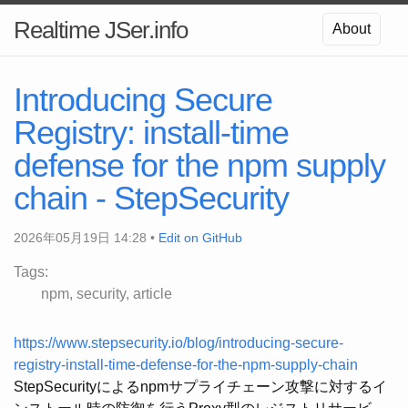
Realtime JSer.info
About
Introducing Secure
Registry: install-time
defense for the npm supply
chain - StepSecurity
2026年05月19日 14:28 •
Edit on GitHub
Tags:
npm
security
article
https://www.stepsecurity.io/blog/introducing-secure-
registry-install-time-defense-for-the-npm-supply-chain
StepSecurityによるnpmサプライチェーン攻撃に対するイ