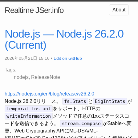
Realtime JSer.info
About
Node.js — Node.js 26.2.0
(Current)
2026年05月21日 15:16 •
Edit on GitHub
Tags:
nodejs
ReleaseNote
https://nodejs.org/en/blog/release/v26.2.0
Node.js 26.2.0リリース。
fs.Stats
と
BigIntStats
が
Temporal.Instant
をサポート、HTTPの
writeInformation
メソッドで任意の1xxステータスコ
ードを送信できるよう。
stream.compose
がStableへ変
更、Web Cryptography APIにML-DSA/ML-