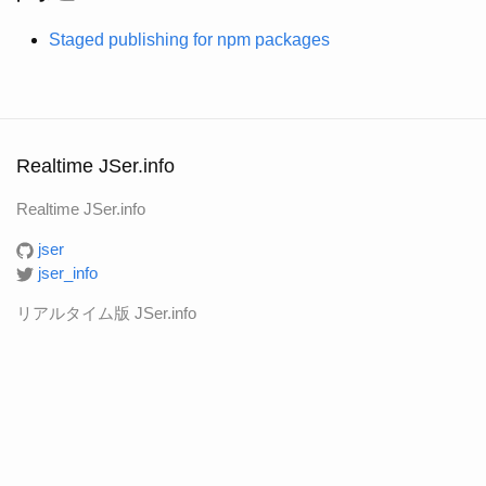
Staged publishing for npm packages
Realtime JSer.info
Realtime JSer.info
jser
jser_info
リアルタイム版 JSer.info