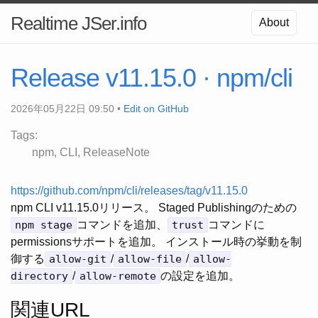
Realtime JSer.info
About
Release v11.15.0 · npm/cli
2026年05月22日 09:50 •
Edit on GitHub
Tags:
npm
CLI
ReleaseNote
https://github.com/npm/cli/releases/tag/v11.15.0
npm CLI v11.15.0リリース。 Staged Publishingのための
npm stage
コマンドを追加、
trust
コマンドに
permissionsサポートを追加。 インストール時の挙動を制
御する
allow-git
/
allow-file
/
allow-
directory
/
allow-remote
の設定を追加。
関連URL