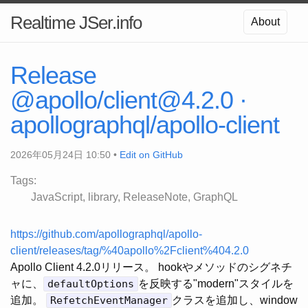
Realtime JSer.info
About
Release
@apollo/
client@4.2.0
·
apollographql/apollo-client
2026年05月24日 10:50 •
Edit on GitHub
Tags:
JavaScript
library
ReleaseNote
GraphQL
https://github.com/apollographql/apollo-
client/releases/tag/%40apollo%2Fclient%404.2.0
Apollo Client 4.2.0リリース。 hookやメソッドのシグネチ
ャに、
defaultOptions
を反映する"modern"スタイルを
追加。
RefetchEventManager
クラスを追加し、window