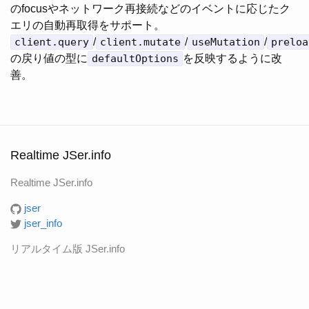
のfocusやネットワーク再接続などのイベントに応じたク
エリの自動再取得をサポート。
client.query
/
client.mutate
/
useMutation
/
preloa
の戻り値の型に
defaultOptions
を反映するように改
善。
Realtime JSer.info
Realtime JSer.info
jser
jser_info
リアルタイム版 JSer.info