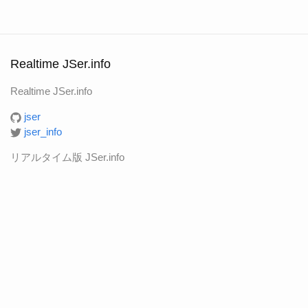
Realtime JSer.info
Realtime JSer.info
jser
jser_info
リアルタイム版 JSer.info