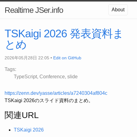
Realtime JSer.info
About
TSKaigi 2026 発表資料ま
とめ
2026年05月28日 22:05 •
Edit on GitHub
Tags:
TypeScript
Conference
slide
https://zenn.dev/yasse/articles/a7240304af804c
TSKaigi 2026のスライド資料のまとめ。
関連URL
TSKaigi 2026