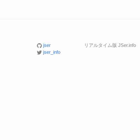
jser
リアルタイム版 JSer.info
jser_info