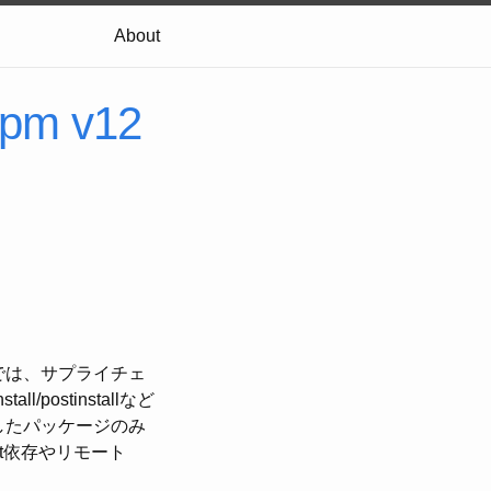
About
npm v12
2では、サプライチェ
postinstallなど
したパッケージのみ
it依存やリモート