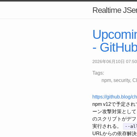
Realtime JSer
Upcomin
- GitHu
2026年06月10日 07:50
Tags:
npm
security
C
https://github.blog
npm v12で予定
ーン攻撃対策として、ライ
のスクリプトがデフ
実行される。
--al
URLからの依存解