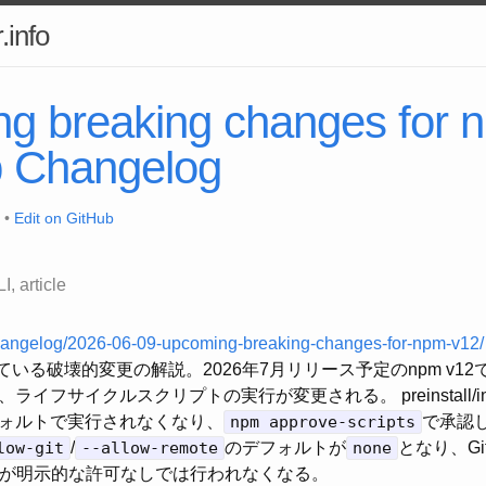
.info
g breaking changes for 
b Changelog
 •
Edit on GitHub
LI
article
/changelog/2026-06-09-upcoming-breaking-changes-for-npm-v12/
されている破壊的変更の解説。2026年7月リリース予定のnpm v1
フサイクルスクリプトの実行が変更される。 preinstall/install/
ォルトで実行されなくなり、
npm approve-scripts
で承認
low-git
/
--allow-remote
のデフォルトが
none
となり、G
決が明示的な許可なしでは行われなくなる。