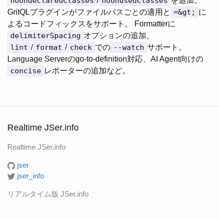
noUndeclaredClasses
/
noUnusedClasses
を追加。
GritQLプラグインがファイルパスごとの適用と
=&gt;
に
よるコードフィックスをサポート。 Formatterに
delimiterSpacing
オプションの追加、
lint
/
format
/
check
での
--watch
サポート。
Language Serverのgo-to-definition対応、AI Agent向けの
concise
レポーターの追加など。
Realtime JSer.info
Realtime JSer.info
jser
jser_info
リアルタイム版 JSer.info