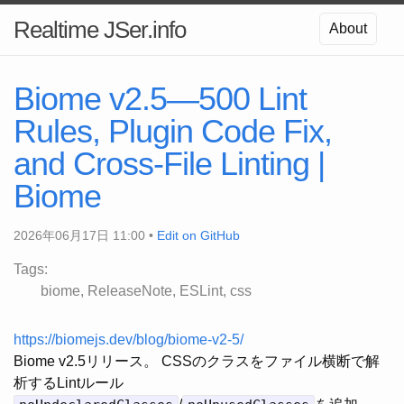
Realtime JSer.info
About
Biome v2.5—500 Lint
Rules, Plugin Code Fix,
and Cross-File Linting |
Biome
2026年06月17日 11:00 •
Edit on GitHub
Tags:
biome
ReleaseNote
ESLint
css
https://biomejs.dev/blog/biome-v2-5/
Biome v2.5リリース。 CSSのクラスをファイル横断で解
析するLintルール