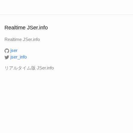
Realtime JSer.info
Realtime JSer.info
jser
jser_info
リアルタイム版 JSer.info