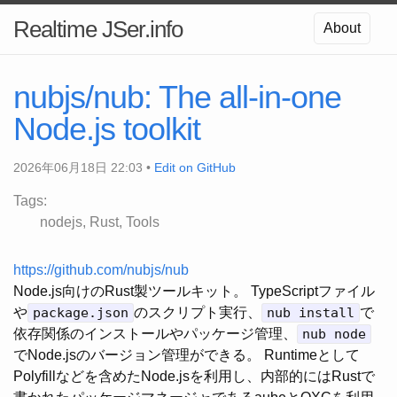
Realtime JSer.info
About
nubjs/nub: The all-in-one
Node.js toolkit
2026年06月18日 22:03 •
Edit on GitHub
Tags:
nodejs
Rust
Tools
https://github.com/nubjs/nub
Node.js向けのRust製ツールキット。 TypeScriptファイル
や
package.json
のスクリプト実行、
nub install
で
依存関係のインストールやパッケージ管理、
nub node
でNode.jsのバージョン管理ができる。 Runtimeとして
Polyfillなどを含めたNode.jsを利用し、内部的にはRustで