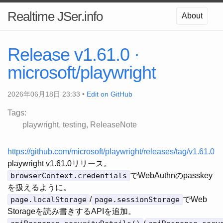
Realtime JSer.info
About
Release v1.61.0 ·
microsoft/playwright
2026年06月18日 23:33 •
Edit on GitHub
Tags:
playwright
testing
ReleaseNote
https://github.com/microsoft/playwright/releases/tag/v1.61.0
playwright v1.61.0リリース。
browserContext.credentials
でWebAuthnのpasskey
を扱えるように。
page.localStorage
/
page.sessionStorage
でWeb
Storageを読み書きするAPIを追加。