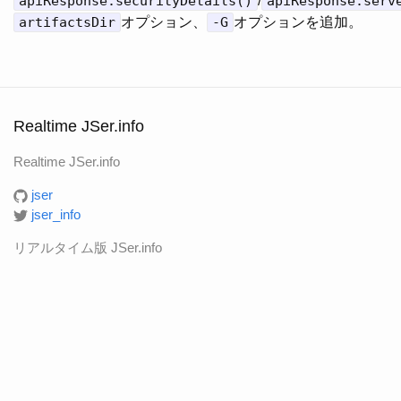
apiResponse.securityDetails()
/
apiResponse.serv
artifactsDir
オプション、
-G
オプションを追加。
Realtime JSer.info
Realtime JSer.info
jser
jser_info
リアルタイム版 JSer.info