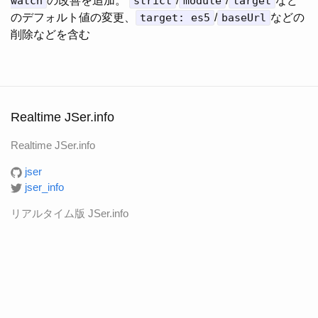
watch
の改善を追加。
strict
/
module
/
target
など
のデフォルト値の変更、
target: es5
/
baseUrl
などの
削除などを含む
Realtime JSer.info
Realtime JSer.info
jser
jser_info
リアルタイム版 JSer.info