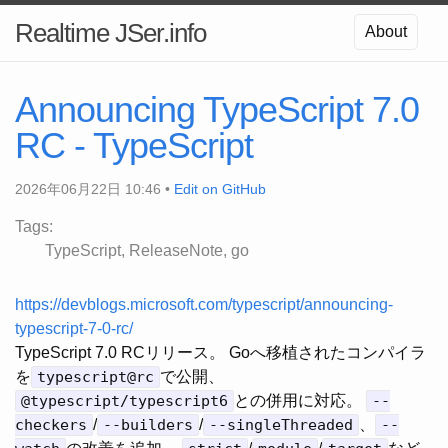
Realtime JSer.info
About
Announcing TypeScript 7.0
RC - TypeScript
2026年06月22日 10:46 •
Edit on GitHub
Tags:
TypeScript
ReleaseNote
go
https://devblogs.microsoft.com/typescript/announcing-
typescript-7-0-rc/
TypeScript 7.0 RCリリース。 Goへ移植されたコンパイラ
を
typescript@rc
で公開、
@typescript/typescript6
との併用に対応。
--
checkers
/
--builders
/
--singleThreaded
、
--