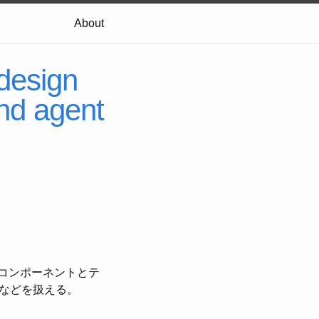
About
design
and agent
コンポーネントとテ
modなどを扱える。