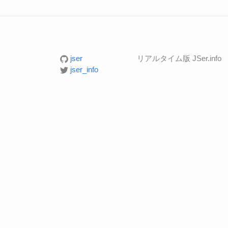
jser
リアルタイム版 JSer.info
jser_info