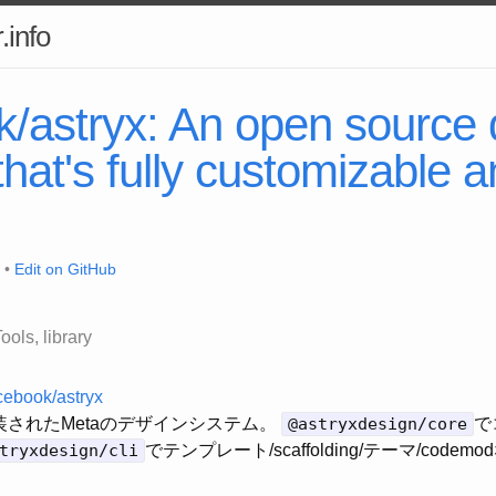
.info
k/astryx: An open source 
hat's fully customizable 
 •
Edit on GitHub
Tools
library
acebook/astryx
Xで実装されたMetaのデザインシステム。
@astryxdesign/core
で
tryxdesign/cli
でテンプレート/scaffolding/テーマ/code