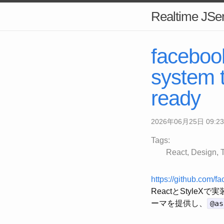
Realtime JSer
faceboo
system t
ready
2026年06月25日 09:23
Tags:
React
Design
https://github.com/f
ReactとStyle
ーマを提供し、
@as