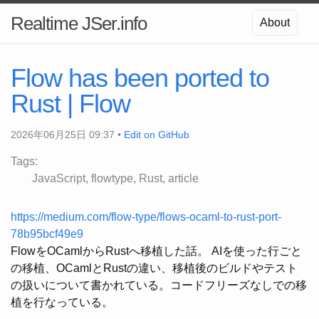
Realtime JSer.info
About
Flow has been ported to
Rust | Flow
2026年06月25日 09:37 •
Edit on GitHub
Tags:
JavaScript
flowtype
Rust
article
https://medium.com/flow-type/flows-ocaml-to-rust-port-
78b95bcf49e9
FlowをOCamlからRustへ移植した話。 AIを使った行ごと
の移植、OCamlとRustの違い、移植後のビルドやテスト
の扱いについて書かれている。コードフリーズなしでの移
植を行なっている。