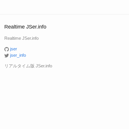
Realtime JSer.info
Realtime JSer.info
jser
jser_info
リアルタイム版 JSer.info