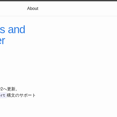
About
es and
er
v2へ更新。
ert
構文のサポート