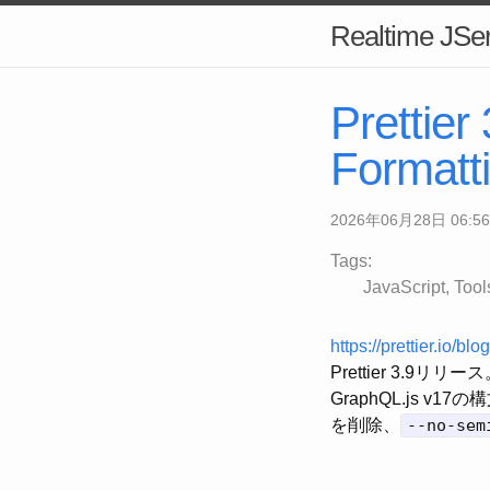
Realtime JSer
Prettier
Formatti
2026年06月28日 06:56
Tags:
JavaScript
Tool
https://prettier.io/bl
Prettier 3.9リリ
GraphQL.js v
を削除、
--no-sem