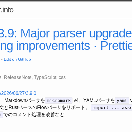
.info
 3.9: Major parser upgrad
ng improvements · Pretti
 •
Edit on GitHub
s
ReleaseNote
TypeScript
css
og/2026/06/27/3.9.0
ース。 Markdownパーサを
micromark
v4、YAMLパーサを
yaml
17の構文とRustベースのFlowパーサをサポート。
import ... ass
i
でのコメント処理を改善など