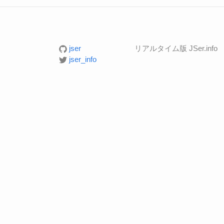
jser
リアルタイム版 JSer.info
jser_info