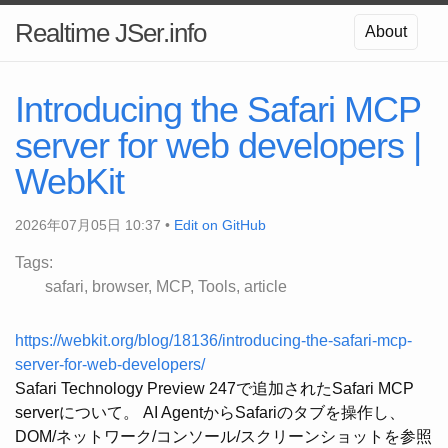
Realtime JSer.info
About
Introducing the Safari MCP
server for web developers |
WebKit
2026年07月05日 10:37 •
Edit on GitHub
Tags:
safari
browser
MCP
Tools
article
https://webkit.org/blog/18136/introducing-the-safari-mcp-
server-for-web-developers/
Safari Technology Preview 247で追加されたSafari MCP
serverについて。 AI AgentからSafariのタブを操作し、
DOM/ネットワーク/コンソール/スクリーンショットを参照