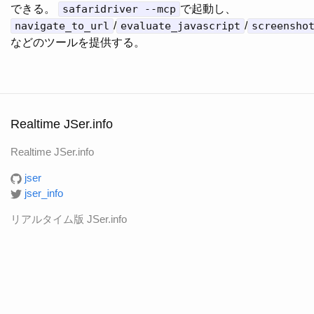
できる。
safaridriver --mcp
で起動し、
navigate_to_url
/
evaluate_javascript
/
screensho
などのツールを提供する。
Realtime JSer.info
Realtime JSer.info
jser
jser_info
リアルタイム版 JSer.info