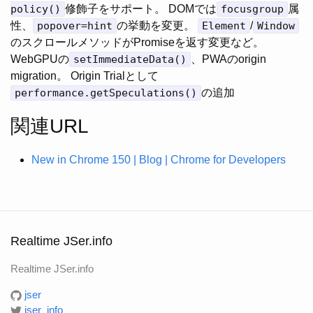
policy()
修飾子をサポート。 DOMでは
focusgroup
属
性、
popover=hint
の挙動を変更。
Element
/
Window
のスクロールメソッドがPromiseを返す変更など。
WebGPUの
setImmediateData()
、PWAのorigin
migration。 Origin Trialとして
performance.getSpeculations()
の追加
関連URL
New in Chrome 150 | Blog | Chrome for Developers
Realtime JSer.info
Realtime JSer.info
jser
jser_info